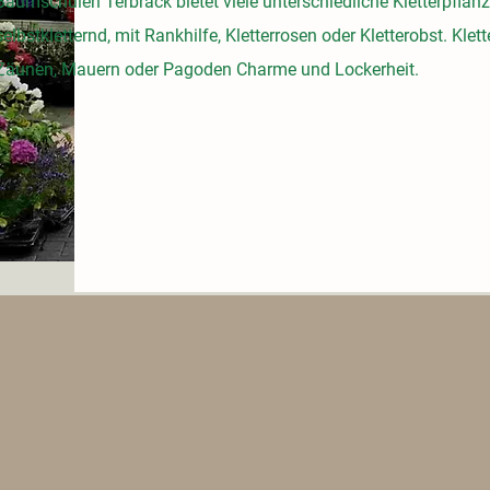
Baumschulen Terbrack bietet viele unterschiedliche Kletterpflan
selbstkletternd, mit Rankhilfe, Kletterrosen oder Kletterobst. Kle
Zäunen, Mauern oder Pagoden Charme und Lockerheit.