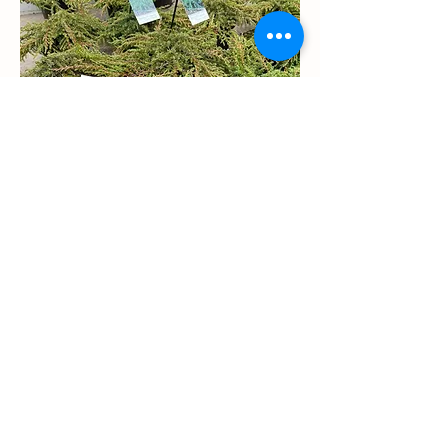
Bodendeckende oder flachwachsende
Nadelgehölze sind besonders aufgrund
Ihrer Frosthärte und Trockentoleranz
beliebt. Zudem sind sie sehr
schnittverträglich, unter anderem:
Kissen-Eibe
Kissen-Fichte
Zwei-Hemlocktanne